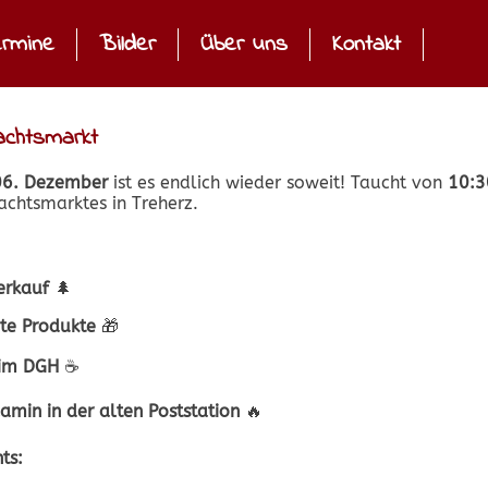
rmine
Bilder
Über uns
Kontakt
achtsmarkt
06. Dezember
ist es endlich wieder soweit! Taucht von
10:3
chtsmarktes in Treherz.
erkauf
🌲
e Produkte
🎁
 im DGH
☕
amin in der alten Poststation
🔥
ts: