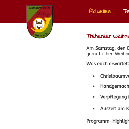
Aktuelles
Te
Treherzer Weihn
Am
Samstag, den 
gemütlichen Weihna
Was euch erwartet:
Christbaumv
Handgemacht
Verpflegung
Auszeit am K
Programm-Highligh