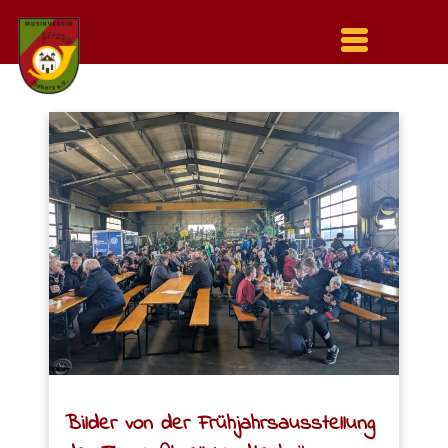
Menu
auf-
und
zuklappen
Bilder von der Frühjahrsausstellung