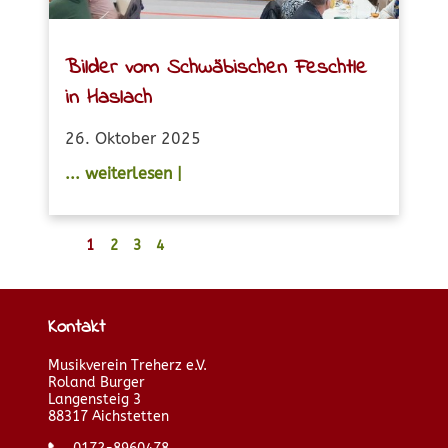
Bilder vom Schwäbischen Feschtle
in Haslach
26. Oktober 2025
... weiterlesen |
1
2
3
4
Kontakt
Musikverein Treherz e.V.
Roland Burger
Langensteig 3
88317 Aichstetten