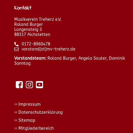
Weihnachtsmarkt
Alteisensammlung
2025
2025
Kontakt
Musikverein Treherz e.V.
Roland Burger
Langensteig 3
88317 Aichstetten
0172-8960478
vorstand[at]mv-treherz.de
Vorstandsteam:
Roland Burger, Angela Sauter, Dominik
Sonntag
Impressum
Datenschutzerklärung
Sitemap
Mitgliederbereich