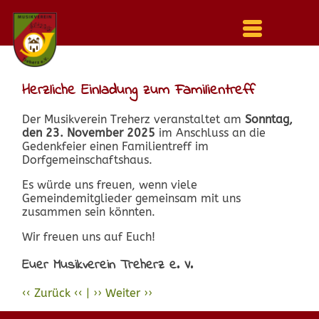
Menu
auf-
und
zuklappen
Herzliche Einladung zum Familientreff
Der Musikverein Treherz veranstaltet am
Sonntag,
den 23. November 2025
im Anschluss an die
Gedenkfeier einen Familientreff im
Dorfgemeinschaftshaus.
Es würde uns freuen, wenn viele
Gemeindemitglieder gemeinsam mit uns
zusammen sein könnten.
Wir freuen uns auf Euch!
Euer Musikverein Treherz e. V.
Vorheriger
Zurück
Nächster
Weiter
Beitrag:
Beitrag: