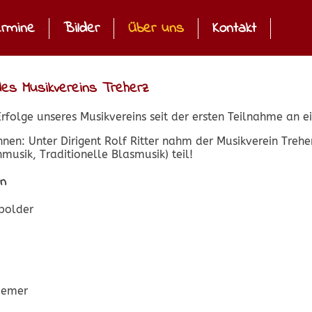
rmine
Bilder
Über uns
Kontakt
des Musikvereins Treherz
Erfolge unseres Musikvereins seit der ersten Teilnahme an
en: Unter Dirigent Rolf Ritter nahm der Musikverein Treher
musik, Traditionelle Blasmusik) teil!
en
epolder
iemer