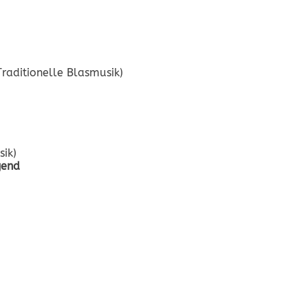
(Traditionelle Blasmusik)
sik)
gend