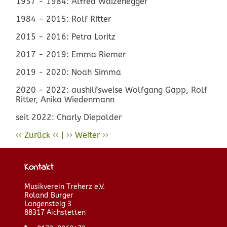
1957 - 1984: Alfred Waizenegger
1984 - 2015: Rolf Ritter
2015 - 2016: Petra Loritz
2017 - 2019: Emma Riemer
2019 - 2020: Noah Simma
2020 - 2022: aushilfsweise Wolfgang Gapp, Rolf
Ritter, Anika Wiedenmann
seit 2022: Charly Diepolder
Vorheriger
Zurück
Nächster
Weiter
Beitrag:
Beitrag:
Vorstände
Wertungsspiele
Kontakt
Musikverein Treherz e.V.
Roland Burger
Langensteig 3
88317 Aichstetten