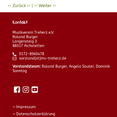
Vorheriger
Zurück
Nächster
Weiter
Beitrag:
Beitrag:
VBAO-
Frühjahrsausstellung
Radeln
Fa.
Kontakt
Abrell
2026
Musikverein Treherz e.V.
Roland Burger
Langensteig 3
88317 Aichstetten
0172-8960478
vorstand[at]mv-treherz.de
Vorstandsteam:
Roland Burger, Angela Sauter, Dominik
Sonntag
Impressum
Datenschutzerklärung